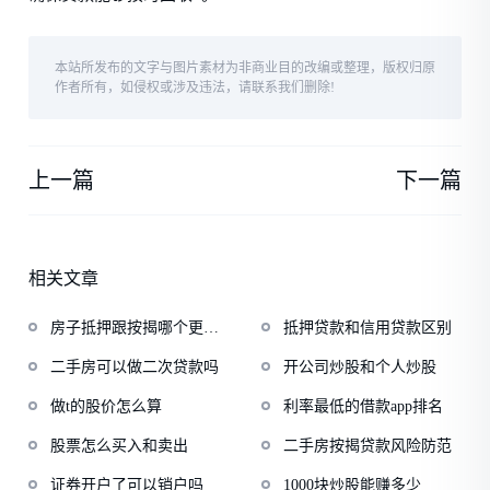
本站所发布的文字与图片素材为非商业目的改编或整理，版权归原
作者所有，如侵权或涉及违法，请联系我们删除!
上一篇
下一篇
相关文章
房子抵押跟按揭哪个更划
抵押贷款和信用贷款区别
算
二手房可以做二次贷款吗
开公司炒股和个人炒股
做t的股价怎么算
利率最低的借款app排名
股票怎么买入和卖出
二手房按揭贷款风险防范
证券开户了可以销户吗
1000块炒股能赚多少