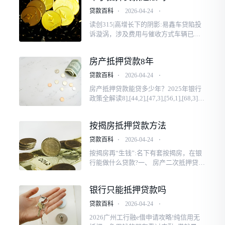
##2026年汽车能抵押贷款吗?一文理清核
贷款百科
⋅
2026-04-24
⋅
心规则与靠谱选择汽车抵押贷款并非所
读创315|高增长下的阴影:易鑫车贷陷投
有车主都能...
诉漩涡，涉及费用与催收方式车辆已抵
押给出租方,担保公司未提供任何增信服
务,属于违规乱收费;且叠加后综合年化利
房产抵押贷款8年
率远超14.8%的司法保护上限,涉嫌违
法。 ” 另一位消费者2月底反...###读创3
贷款百科
⋅
2026-04-24
⋅
15|高增长下的阴影:易鑫车贷陷投诉漩
房产抵押贷款能贷多少年？2025年银行
涡，涉及费用...
政策全解读8],[44,2],[47,3],[56,1],[68,3],[7
7,1],[101,3],[108,2],[116,1],[120,2],[124,
1],[127,1],[134,1],[137,1]],6],[10,1],[16,
按揭房抵押贷款方法
1]]}, \东莞居间张生###房产抵押贷款能
贷多少年?2025年银行政策全解读一、20
贷款百科
⋅
2026-04-24
⋅
25年房产抵押贷款年限的4...
按揭房再“生钱”:名下有套按揭房，在银
行能做什么贷款?一、 房产二次抵押贷款
核心概念:指在未结清原有按揭贷款的情
况下,以该房产的剩余价值(即房产当前评
银行只能抵押贷款吗
估价值减去未偿还的按揭贷款余额)作为
抵押物,向银...###按揭房二次抵押贷款怎
贷款百科
⋅
2026-04-24
⋅
么贷?2026 年全国全面普及带押过户政
2026广州工行融e借申请攻略!纯信用无
策,配...