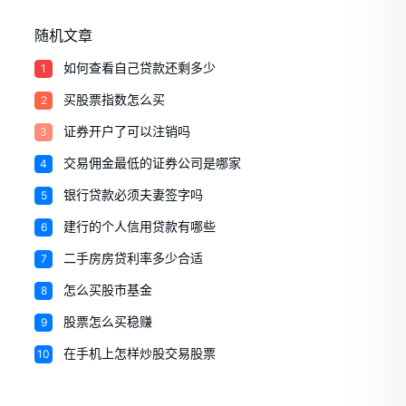
随机文章
1
如何查看自己贷款还剩多少
2
买股票指数怎么买
3
证券开户了可以注销吗
4
交易佣金最低的证券公司是哪家
5
银行贷款必须夫妻签字吗
6
建行的个人信用贷款有哪些
7
二手房房贷利率多少合适
8
怎么买股市基金
9
股票怎么买稳赚
10
在手机上怎样炒股交易股票