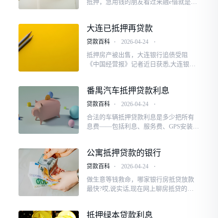
抵押，急用钱的朋友看过来融e借就是工
商银行给个人发放的纯信用消费贷款,不
用抵押房子车子、不用找担保人,只要资
大连已抵押再贷款
质达标,就能申请,专门用来解决咱们日常
合法消费的资金缺口,全...###2026广州工
贷款百科
⋅
2026-04-24
⋅
行融e借申请攻略!纯信用无抵押，急用钱
抵押房产被出售，大连银行追债受阻
的朋友看...
《中国经营报》记者近日获悉,大连银行
天津分行因抵押房产涉及出售,陷入与购
房者王某纠纷之中,该案二审目前落幕。
番禺汽车抵押贷款利息
法院二审认定,大连银行天津分行放款...#
##抵押房产被出售，大连银行追债受阻
贷款百科
⋅
2026-04-24
⋅
《中国经营报》记者近日获悉,大连银行
合法的车辆抵押贷款利息是多少把所有
天津分行因抵...
息费——包括利息、服务费、GPS安装
费、担保费等——逐项列明,并折算成年
化水平展示给借款人。 除已明示的成本
公寓抵押贷款的银行
项目外,贷款人及其合作机构不再...###合
法的车辆抵押贷款利息是多少把所有息
贷款百科
⋅
2026-04-24
⋅
费——包括利息、服务费、GPS安装费、
做生意等钱救命，哪家银行房抵贷放款
担保费等——...
最快?哎,说实话,现在网上聊房抵贷的文
章,十个里有八个写得跟银行说明书似的,
一堆“客观梳理”、“理性参考”,看得人头
抵押绿本贷款利息
大。 咱今天不整那些虚的,就唠点实在...#