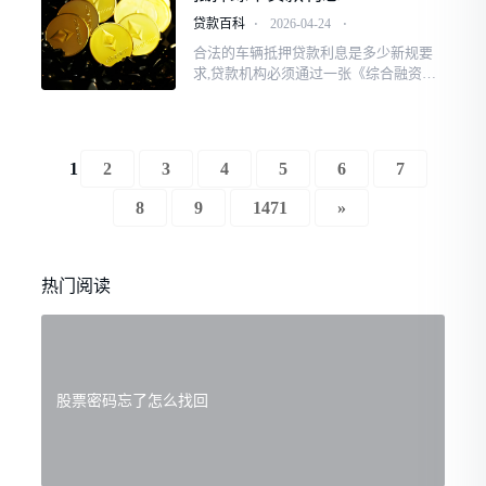
##做生意等钱救命，哪家银行房抵贷放
贷款百科
⋅
2026-04-24
⋅
款最快?哎,说实话,现在网上聊房抵贷的
合法的车辆抵押贷款利息是多少新规要
文章...
求,贷款机构必须通过一张《综合融资成
本明示表》,把所有息费——包括利息、
服务费、GPS安装费、担保费等——逐项
列明,并折算成年化水平展示给...###合法
的车辆抵押贷款利息是多少新规要求,贷
1
2
3
4
5
6
7
款机构必须通过一张《综合融资成本明
示表》,把所...
8
9
1471
»
热门阅读
股票密码忘了怎么找回