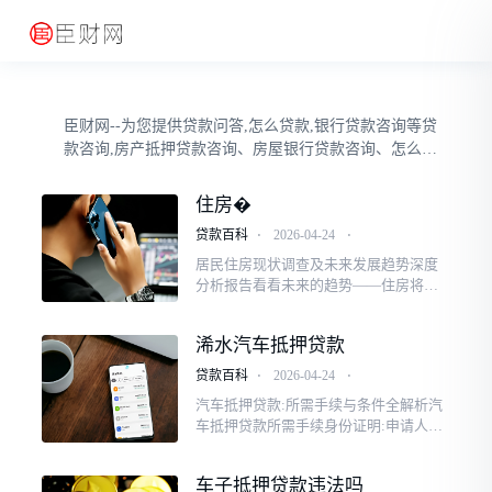
臣财网--为您提供贷款问答,怎么贷款,银行贷款咨询等贷
款咨询,房产抵押贷款咨询、房屋银行贷款咨询、怎么贷
款咨询等相关最新贷款问答！
住房�
贷款百科
⋅
2026-04-24
⋅
居民住房现状调查及未来发展趋势深度
分析报告看看未来的趋势——住房将越
来越“多元化”。不是只有买房一条路,租
赁市场、长租公寓、公租住房齐齐上
浠水汽车抵押贷款
阵。居住选择比以前更加包容友好。“房
票”不再...###重庆:在重庆市购买住房时
贷款百科
⋅
2026-04-24
⋅
已出租的住房可不纳入家庭住房套数计
汽车抵押贷款:所需手续与条件全解析汽
算“我明明只...
车抵押贷款所需手续身份证明:申请人需
要提供有效的身份证明文件,如身份证、
护照或户口本等。这些文件用于证明申
车子抵押贷款违法吗
请人的身份和年龄,确保申请人符合贷...#