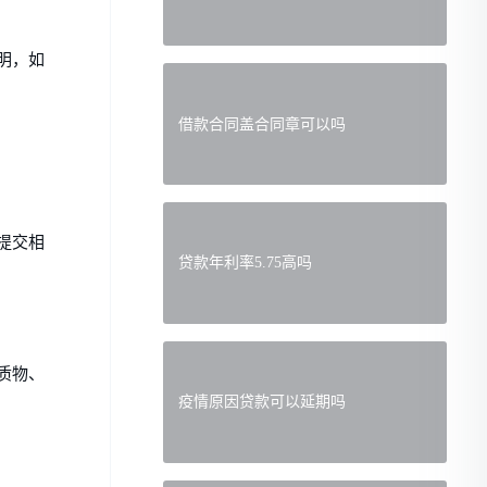
明，如
借款合同盖合同章可以吗
提交相
贷款年利率5.75高吗
质物、
疫情原因贷款可以延期吗