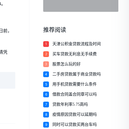
4。
推荐阅读
日前，
1
天津公积金贷款流程及时间
清凭
2
买车贷款无利息无手续费
3
股票怎么玩的好
4
二手房贷款属于商业贷款吗
5
用手机贷款需要什么条件
6
借款合同盖合同章可以吗
7
贷款年利率5.75高吗
8
疫情原因贷款可以延期吗
9
同时可以贷款买两台车吗