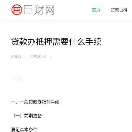
首页
贷款百科
贷款办抵押需要什么手续
花裤衩
⋅
2025-02-09
⋅
一、一般贷款办抵押手续
（一）前期准备
满足基本条件