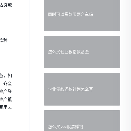
估贷款
同时可以贷款买两台车吗
款种
怎么买创业板指数基金
备，如
、齐全
企业贷款还款计划怎么写
地产登
地产抵
费用5。
怎么买入st股票赚钱