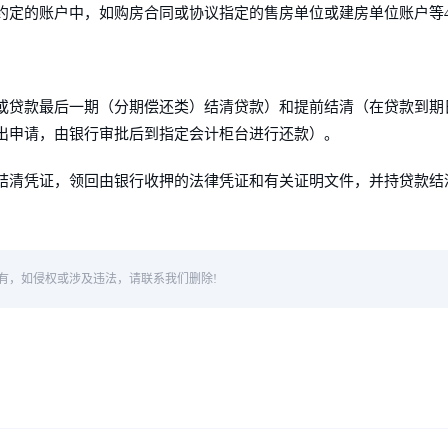
约定的账户中，如购房合同或协议指定的售房单位或建房单位账户等
或贷款最后一期（分期偿还类）结清贷款）和提前结清（在贷款到期
出申请，由银行审批后到指定会计柜台进行还款）。
结清凭证，领回由银行收押的法律凭证和有关证明文件，并持贷款结
有，如侵权或涉及违法，请联系我们删除!