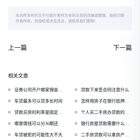
本站所发布的文字与图片素材为非商业目的改编或整理，版权归原
作者所有，如侵权或涉及违法，请联系我们删除!
上一篇
下一篇
相关文章
证券公司开户哪家佣金低
贷款下来签合同注意什么
一点
车贷最多可以贷多长时间
怎样用房子在银行抵押贷
款
贷款买房的利率是固定的
个人买二手房办贷款的流
吗
程
哪里借钱可以分36期还
银行房屋贷款需要什么资
料
车贷被拒的可能性大不大
二手房贷款可以拿房产证