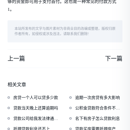
够的资金即可用于支付首付。这也是一种常见的付款方式
1。
本站所发布的文字与图片素材为非商业目的改编或整理，版权归原
作者所有，如侵权或涉及违法，请联系我们删除!
上一篇
下一篇
相关文章
房贷一个人可以贷多少款
逾期一次房贷有多大影响
贷款当天晚上还算逾期吗
公积金贷款符合条件不给
批
贷款公司给我发法律通知
名下有房子怎么贷款利息
函
抵押贷款利息还不上
贷款买房需要抵押房产证