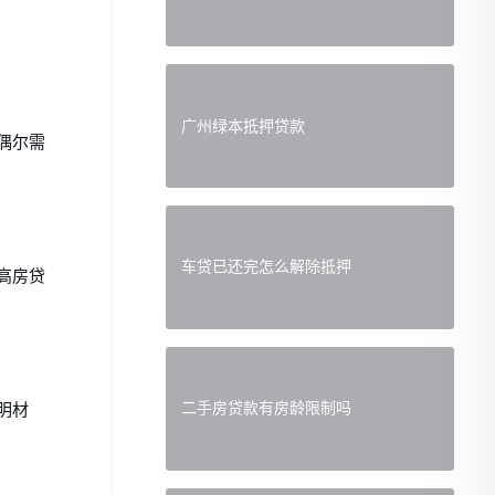
广州绿本抵押贷款
偶尔需
车贷已还完怎么解除抵押
高房贷
二手房贷款有房龄限制吗
明材