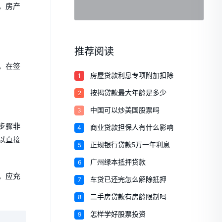
，房产
推荐阅读
，在签
1
房屋贷款利息专项附加扣除
2
按揭贷款最大年龄是多少
3
中国可以炒美国股票吗
步骤非
4
商业贷款担保人有什么影响
以直接
5
正规银行贷款5万一年利息
6
广州绿本抵押贷款
，应充
7
车贷已还完怎么解除抵押
8
二手房贷款有房龄限制吗
9
怎样学好股票投资