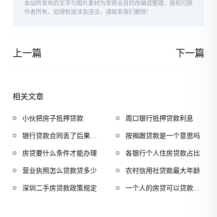
本站所发布的文字与图片素材为非商业目的改编或整理，版权归原
作者所有，如侵权或涉及违法，请联系我们删除!
上一篇
下一篇
相关文章
小伙把房子抵押贷款
周口银行抵押贷款利息
银行贷款合同丢了后果严
按揭跟贷款是一个意思吗
重
房贷要什么条件才能办理
各银行个人住房贷款占比
营业执照怎么贷款贷多少
农村信用社贷款最大年龄
深圳二手房贷款政策规定
一个人的房贷可以贷款多
少