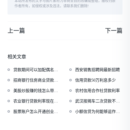
本站所发布的文字与图片素材为非商业目的改编或整理，版权归原
作者所有，如侵权或涉及违法，请联系我们删除!
上一篇
下一篇
相关文章
贷款期间可以加配偶名字
西安销售招聘网最新招聘
吗
招商银行住房商业贷款利
信用贷款50万利息多少
率
美股炒股赚的钱怎么带回
农村信用合作社贷款利率
中国
农业银行贷款利率现在多
武汉按揭车二次贷款不押
少
车
股票账户怎么开通创业板
小额信贷为何能够运作成
权限
功