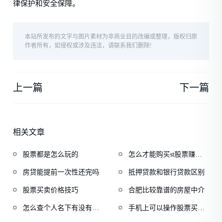
律保护和安全保障。
本站所发布的文字与图片素材为非商业目的改编或整理，版权归原
作者所有，如侵权或涉及违法，请联系我们删除!
上一篇
下一篇
相关文章
股票都是怎么玩的
怎么才能购买st股票赚钱
快
房贷能提前一次性还完吗
抵押贷款和银行贷款区别
股票买卖价格技巧
合肥比较靠谱的房屋中介
怎么查个人名下有没有贷
手机上可以操作股票买卖
款
吗