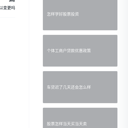
以变更吗
怎样学好股票投资
个体工商户贷款优惠政策
车贷迟了几天还会怎么样
股票怎样当天买当天卖