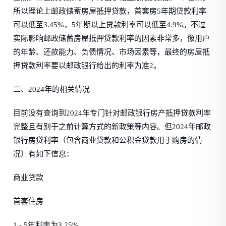
所以理论上邮政储蓄房屋抵押贷款，首套房5年期贷款利率
可以低至3.45%，5年期以上贷款利率可以低至4.9%。不过
实际影响邮政储蓄房屋抵押贷款利率的因素非常多，像用户
的年龄、还款能力、负债情况、市场因素等，最终的房屋抵
押贷款利率要以邮政银行给出的利率为准2。
二、2024年的相关情况
目前没有查询到2024年专门针对邮政银行房产抵押贷款利率
完整且有别于之前计算方式的新政策等内容。但2024年邮政
银行房贷利率（包含商业贷款和公积金贷款用于购房的情
况）有如下信息：
商业贷款
首套住房
1 - 5年利率为3.25%。