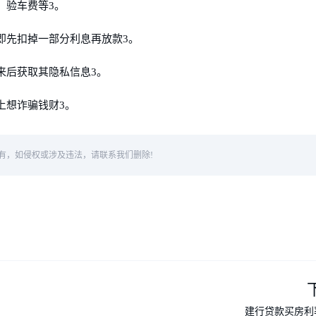
、验车费等3。
即先扣掉一部分利息再放款3。
来后获取其隐私信息3。
上想诈骗钱财3。
有，如侵权或涉及违法，请联系我们删除!
建行贷款买房利