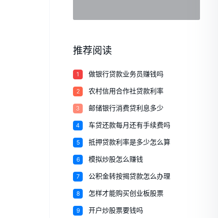
推荐阅读
1
做银行贷款业务员赚钱吗
2
农村信用合作社贷款利率
3
邮储银行消费贷利息多少
4
车贷还款每月还有手续费吗
5
抵押贷款利率是多少怎么算
6
模拟炒股怎么赚钱
7
公积金转按揭贷款怎么办理
8
怎样才能购买创业板股票
9
开户炒股票要钱吗