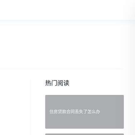
热门阅读
住房贷款合同丢失了怎么办