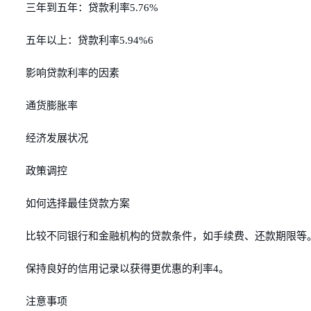
三年到五年：贷款利率5.76%
五年以上：贷款利率5.94%6
影响贷款利率的因素
通货膨胀率
经济发展状况
政策调控
如何选择最佳贷款方案
比较不同银行和金融机构的贷款条件，如手续费、还款期限等
保持良好的信用记录以获得更优惠的利率4。
注意事项