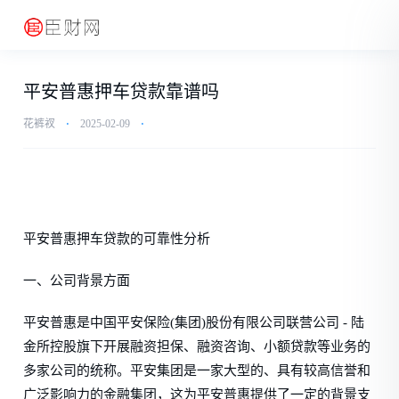
平安普惠押车贷款靠谱吗
花裤衩
⋅
2025-02-09
⋅
平安普惠押车贷款的可靠性分析
一、公司背景方面
平安普惠是中国平安保险(集团)股份有限公司联营公司 - 陆
金所控股旗下开展融资担保、融资咨询、小额贷款等业务的
多家公司的统称。平安集团是一家大型的、具有较高信誉和
广泛影响力的金融集团，这为平安普惠提供了一定的背景支