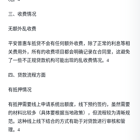
三、收费情况
无额外乱收费
平安普惠车抵贷不会有任何额外收费，除了正常的利息等相
关费用外，所有的收费项目都会明确记录在合同里，这避免
了一些不正规贷款机构可能出现的乱收费情况。4
四、贷款流程方面
有抵押情况
有抵押需要线上申请系统出额度，线下预约签约，虽然需要
的材料比较多（具体要根据当地政策），但流程较为清晰规
范。这种线上线下结合的方式有助于对贷款进行审核和管
理。4