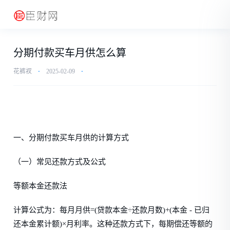
分期付款买车月供怎么算
花裤衩
⋅
2025-02-09
⋅
一、分期付款买车月供的计算方式
（一）常见还款方式及公式
等额本金还款法
计算公式为：每月月供=(贷款本金÷还款月数)+(本金 - 已归
还本金累计额)×月利率。这种还款方式下，每期偿还等额的