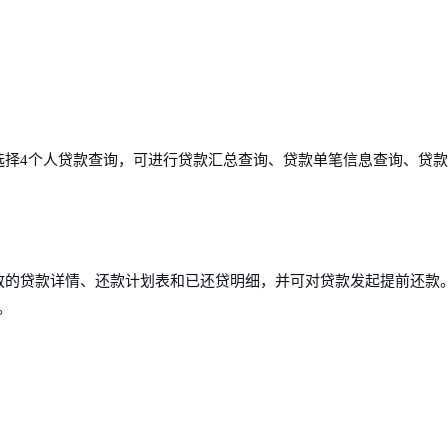
着选择4个人贷款查询，可进行贷款汇总查询、贷款单笔信息查询、贷
到发放的贷款详情、还款计划表和已还贷明细，并可对贷款发起提前还款
2。