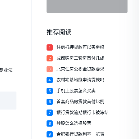
推荐阅读
1
住房抵押贷款可以买房吗
2
成都购房二套房首付几成
3
北京住房公积金贷款要求
专业法
4
农村宅基地能申请贷款吗
5
手机上股票怎么买卖
6
首套商品房贷款首付比例
7
银行贷款逾期银行卡被冻结
8
炒股怎么选择股票
9
合肥银行贷款利率一览表