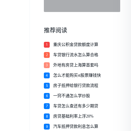
推荐阅读
1
重庆公积金贷款额度计算
2
车贷银行流水怎么算合格
3
外地有房贷上海算首套吗
4
怎么才能购买st股票赚钱快
5
房子抵押给银行贷款流程
6
一窍不通怎么学炒股
7
车贷怎么查还有多少期贷
8
房贷基础利率上浮20%
9
汽车抵押贷款利息怎么算