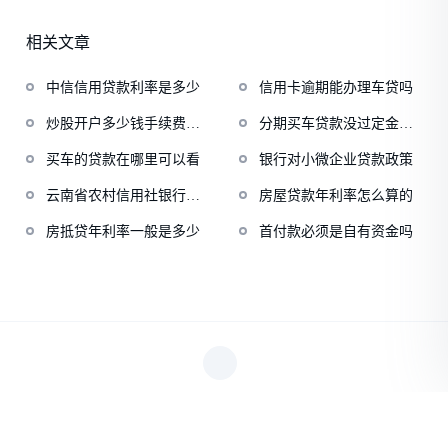
相关文章
中信信用贷款利率是多少
信用卡逾期能办理车贷吗
炒股开户多少钱手续费合
分期买车贷款没过定金退
理一点
吗
买车的贷款在哪里可以看
银行对小微企业贷款政策
云南省农村信用社银行电
房屋贷款年利率怎么算的
话
房抵贷年利率一般是多少
首付款必须是自有资金吗
Copyright © 2023 臣财网 All Rights Reserved.
沪ICP备10209798
号-5
XML地图