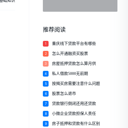
基础知识
推荐阅读
1
重庆线下贷款平台有哪些
2
怎么开通融资买股票
3
房屋抵押贷款怎么算月供
4
私人借款5000无前期
5
按揭买房需要注意什么问题
6
股票怎么退市
7
贷款银行倒闭还用还贷款
8
小微企业贷款担保人责任
9
房子抵押和贷款有什么区别