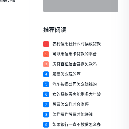
筹码分布
推荐阅读
1
农村信用社什么时候放贷款
2
可以用信用卡贷款的平台
3
房贷查征信会暴露欠款吗
4
股票怎么玩的啊
5
汽车按揭公司怎么赚钱的
6
女的贷款买房能到多大年龄
7
股票怎么样才会涨停
8
怎样操作股票才能赚钱
9
如果银行一直不放贷怎么办