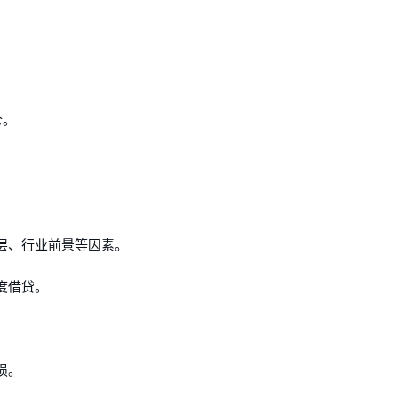
仓。
。
理层、行业前景等因素。
过度借贷。
。
损。