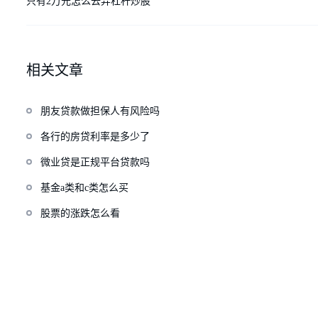
只有2万元怎么去弄杠杆炒股
相关文章
朋友贷款做担保人有风险吗
各行的房贷利率是多少了
微业贷是正规平台贷款吗
基金a类和c类怎么买
股票的涨跌怎么看