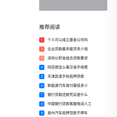
推荐阅读
1
个人可以成立基金公司吗
2
企业贷款最多能贷多少钱
3
深圳公积金组合贷款要求
4
同花顺怎么看交易手续费
5
天津武清手机抵押贷款
6
新能源汽车首付最低多少
7
银行贷款还款凭证是什么
8
中国银行贷款客服电话人工
9
泉州汽车抵押贷款不押车