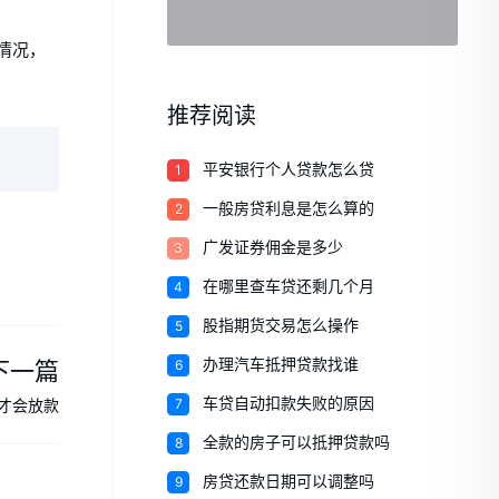
情况，
推荐阅读
1
平安银行个人贷款怎么贷
2
一般房贷利息是怎么算的
3
广发证券佣金是多少
4
在哪里查车贷还剩几个月
5
股指期货交易怎么操作
下一篇
6
办理汽车抵押贷款找谁
7
车贷自动扣款失败的原因
才会放款
8
全款的房子可以抵押贷款吗
9
房贷还款日期可以调整吗