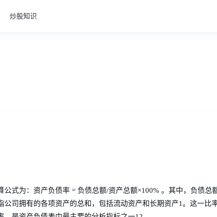
炒股知识
式为：资产负债率 = 负债总额/资产总额×100% 。其中，负债总
指公司拥有的各项资产的总和，包括流动资产和长期资产1。这一比
率，是资产负债表中最主要的分析指标之一12。