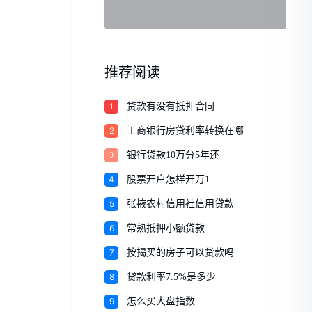
推荐阅读
1
贷款有没有抵押合同
2
工商银行房贷利率转换在哪
3
银行贷款10万分5年还
4
股票开户怎样开万1
5
张掖农村信用社信用贷款
6
常熟抵押小额贷款
7
按揭买的房子可以贷款吗
8
贷款利率7.5%是多少
9
怎么买大盘指数