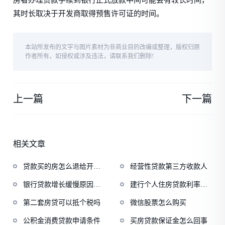
房者办理贷款手续到银行正式放款中间可能会有较长时间，
其时长取决于开发商取得预售许可证的时间。
本站所发布的文字与图片素材为非商业目的改编或整理，版权归原
作者所有，如侵权或涉及违法，请联系我们删除!
上一篇
下一篇
相关文章
贷款买的房怎么退给开发
经营性贷款第三方收款人
商
银行贷款增长缓慢原因分
建行个人住房贷款利率计
析
算
第二套房贷可以抵个税吗
微信股票怎么购买
公积金消费贷款申请条件
买房贷款保证金怎么回事