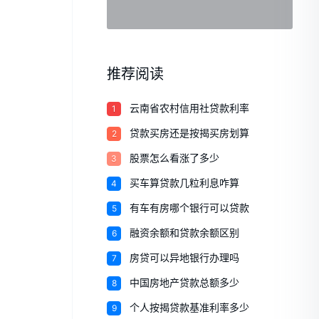
推荐阅读
1
云南省农村信用社贷款利率
2
贷款买房还是按揭买房划算
3
股票怎么看涨了多少
4
买车算贷款几粒利息咋算
5
有车有房哪个银行可以贷款
6
融资余额和贷款余额区别
7
房贷可以异地银行办理吗
8
中国房地产贷款总额多少
9
个人按揭贷款基准利率多少