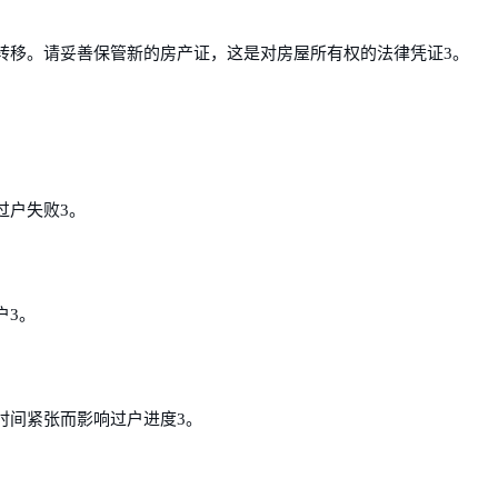
转移。请妥善保管新的房产证，这是对房屋所有权的法律凭证3。
过户失败3。
户3。
时间紧张而影响过户进度3。