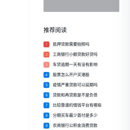
推荐阅读
1
抵押贷款需要拍照吗
2
工商银行小额贷款好贷吗
3
车贷逾期一天有没有影响
4
股票怎么开户买港股
5
疫情严重贷款可以延期吗
6
贷款和再贷款是不是负债
7
比较靠谱的借钱平台有哪些
8
分期买车最少首付是多少
9
农商银行公积金消费贷款