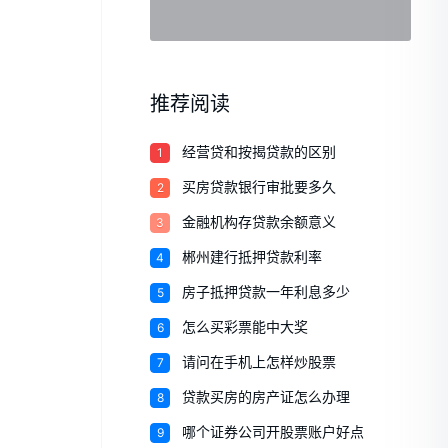
推荐阅读
1
经营贷和按揭贷款的区别
2
买房贷款银行审批要多久
3
金融机构存贷款余额意义
4
郴州建行抵押贷款利率
5
房子抵押贷款一年利息多少
6
怎么买彩票能中大奖
7
请问在手机上怎样炒股票
8
贷款买房的房产证怎么办理
9
哪个证券公司开股票账户好点