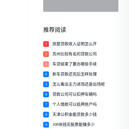
推荐阅读
1
房屋贷款收入证明怎么开
2
苏州比较有名的贷款公司
3
车贷结束了要办哪些手续
4
新车贷款还完后怎样处理
5
怎么看出主力进场还是出场呢
6
贷款公司可以扣押车辆吗
7
个人借款可以抵押房产吗
8
天津公积金能贷款多少钱
9
100块钱买股票能赚多少