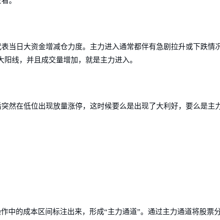
查看。
代表当日大资金增减仓力度。主力进入通常都伴有急剧拉升或下跌情
大阳线，并且成交量增加，就是主力进入。
后突然在低位出现放量涨停，这时候要么是出现了大利好，要么是主
操作中的成本区间标注出来，形成“主力通道”。通过主力通道将股票