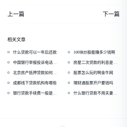
上一篇
下一篇
相关文章
什么贷款可以一年后还款
100块炒股能赚多少钱啊
中国银行举报投诉电话多
房屋二次贷款的利息是多
少
少
北京房产抵押贷款如何办
股票怎么玩的啊金牛网
理
成都线下贷款机构有哪些
理财通股票开户要钱吗
银行贷款手续费一般是多
什么银行贷款不用夫妻签
少
字