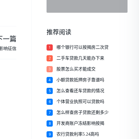
推荐阅读
下一篇
1
哪个银行可以按揭房二次贷
影响征信
2
二手车贷款几天能办下来
3
股票怎么买才能成交
4
小额贷款抵押房子靠谱吗
5
怎么查看还车贷款的情况
6
个体营业执照可以贷款吗
7
怎么样查房子贷款还剩多少
8
开发商账户冻结影响按揭
9
农行贷款利率5.24高吗