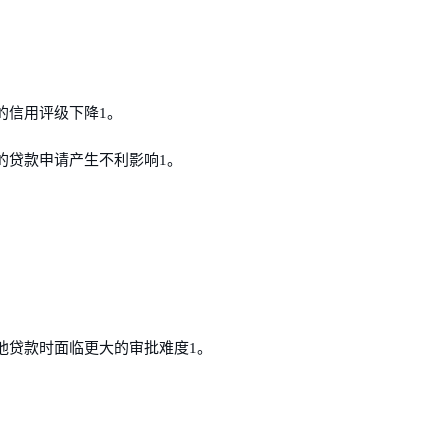
的信用评级下降1。
的贷款申请产生不利影响1。
他贷款时面临更大的审批难度1。