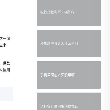
农行贷款利率5.24高吗
这一逾
还贷款应该计入什么科目
生来
。借款
人信用
手机里面怎么买股票啊
渣打银行信用贷消费凭证