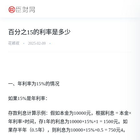
百分之15的利率是多少
花裤衩
⋅
2025-02-09
⋅
一、年利率为15%的情况
如果15%是年利率：
存款利息计算示例：假如本金为10000元，根据利息 = 本金×
年利率×时间，存1年的利息为10000×15%×1 = 1500元。如
果存半年（0.5年），则利息为10000×15%×0.5 = 750元4。