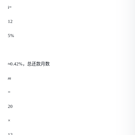
i=
12
5%
≈0.42%，总还款月数
𝑚
=
20
×
12