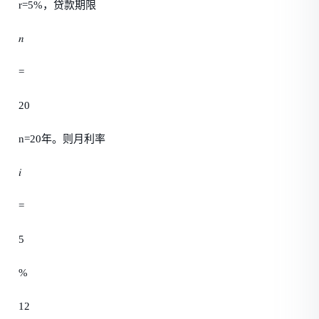
r=5%，贷款期限
𝑛
=
20
n=20年。则月利率
𝑖
=
5
%
12