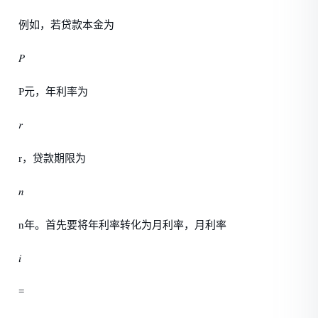
例如，若贷款本金为
𝑃
P元，年利率为
𝑟
r，贷款期限为
𝑛
n年。首先要将年利率转化为月利率，月利率
𝑖
=