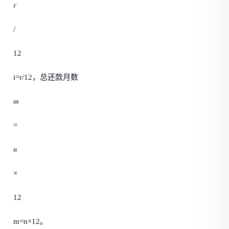
𝑟
/
12
i=r/12，总还款月数
𝑚
=
𝑛
×
12
m=n×12。