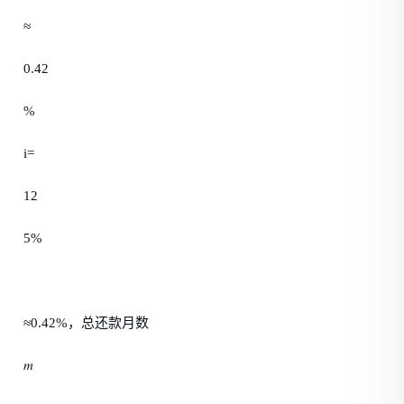
≈
0.42
%
i=
12
5%
≈0.42%，总还款月数
𝑚