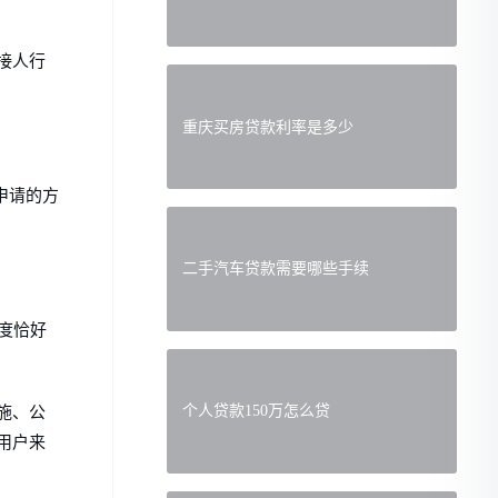
接人行
重庆买房贷款利率是多少
申请的方
二手汽车贷款需要哪些手续
度恰好
个人贷款150万怎么贷
施、公
用户来