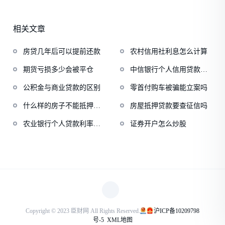
相关文章
房贷几年后可以提前还款
农村信用社利息怎么计算
期货亏损多少会被平仓
中信银行个人信用贷款条
件
公积金与商业贷款的区别
零首付购车被骗能立案吗
什么样的房子不能抵押贷
房屋抵押贷款要查征信吗
款
农业银行个人贷款利率转
证券开户怎么炒股
换
Copyright © 2023 臣财网 All Rights Reserved.
沪ICP备10209798
号-5
XML地图