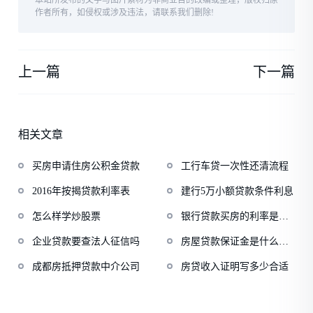
本站所发布的文字与图片素材为非商业目的改编或整理，版权归原
作者所有，如侵权或涉及违法，请联系我们删除!
上一篇
下一篇
相关文章
买房申请住房公积金贷款
工行车贷一次性还清流程
2016年按揭贷款利率表
建行5万小额贷款条件利息
怎么样学炒股票
银行贷款买房的利率是多
少
企业贷款要查法人征信吗
房屋贷款保证金是什么意
思
成都房抵押贷款中介公司
房贷收入证明写多少合适