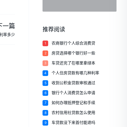
下一篇
推荐阅读
利率多少
1
农商银行个人综合消费贷
2
房贷选择哪个银行好一些
3
车贷还完了在哪里拿绿本
4
个人住房贷款有哪几种利率
5
收到公积金贷款审核通过
6
银行个人消费贷怎么申请
7
如何办理抵押登记和手续
8
农村信用社贷款怎么使用
9
车贷款没下来首付能退吗