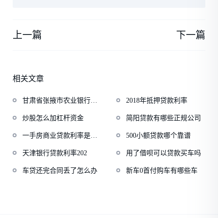
上一篇
下一篇
相关文章
甘肃省张掖市农业银行陆
2018年抵押贷款利率
鹏
炒股怎么加杠杆资金
简阳贷款有哪些正规公司
一手房商业贷款利率是多
500小额贷款哪个靠谱
少
天津银行贷款利率202
用了借呗可以贷款买车吗
车贷还完合同丢了怎么办
新车0首付购车有哪些车