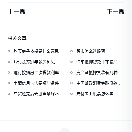
上一篇
下一篇
相关文章
购买房子按揭是什么意思
股市怎么选股票
1万元贷款1年多少利息
汽车抵押贷款押车骗局
建行按揭房二次贷款利率
房产证抵押贷款有几种方
式
申请信用卡需要哪些条件
中国邮政消费金融贷款利
率
车贷还完后去哪里拿绿本
支付宝上股票怎么卖