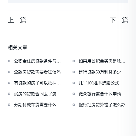
上一篇
下一篇
相关文章
公积金住房贷款条件与额
如果用公积金买房是啥意
度
思
全款房贷款需要看征信吗
建行贷款50万利息多少
有贷款的房子可以抵押贷
几乎100胜率选股公式
款
买房的贷款合同丢了怎么
微众银行需要什么申请条
办
件
分期付款车贷需要什么手
银行把房贷算错了怎么办
续