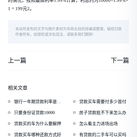
的情况，按照最高利率1.99%计算，利息约为10000×1.99%×
1 = 199元2。
本站所发布的文字与图片素材为非商业目的改编或整理，版权归原
作者所有，如侵权或涉及违法，请联系我们删除!
上一篇
下一篇
相关文章
银行一年期贷款利率是多
贷款买车需要付多少首付
少
只要身份证贷款10000
房子贷款批不下来怎么办
贷款买的车为什么要解押
怎么看主力进场出场
贷款买车哪种还款方式好
有贷款的二手车可以买吗