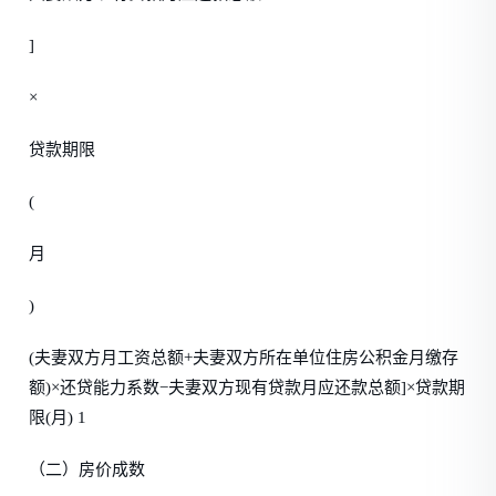
]
×
贷款期限
(
月
)
(夫妻双方月工资总额+夫妻双方所在单位住房公积金月缴存
额)×还贷能力系数−夫妻双方现有贷款月应还款总额]×贷款期
限(月) 1
（二）房价成数