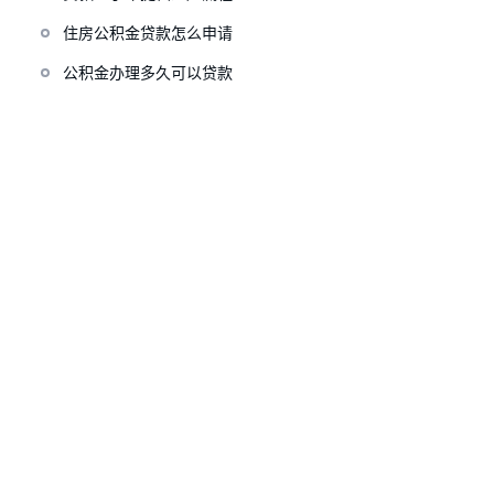
住房公积金贷款怎么申请
公积金办理多久可以贷款