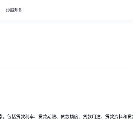
炒股知识
素，包括贷款利率、贷款期限、贷款额度、贷款用途、贷款资料和贷