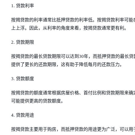
1. 贷款利率
按揭贷款的利率通常比抵押贷款的利率低。按揭贷款利率可能
上上浮。因此，从利率的角度来看，按揭贷款通常更有利。
2. 贷款期限
按揭贷款的最长贷款期限可以达到30年，而抵押贷款的最长贷
提供了更长的还款期限，这有助于降低每月的还款压力。
3. 贷款额度
按揭贷款的额度通常根据房屋价格、首付比例和贷款期限来确
可能提供更高的贷款额度。
4. 贷款用途
按揭贷款主要用于购房，而抵押贷款的用途更为广泛，可以用