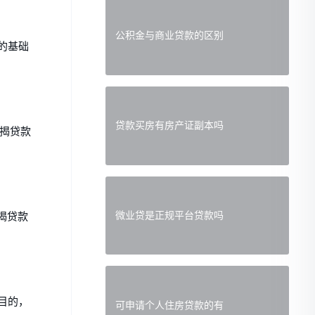
公积金与商业贷款的区别
的基础
贷款买房有房产证副本吗
按揭贷款
微业贷是正规平台贷款吗
揭贷款
目的，
可申请个人住房贷款的有