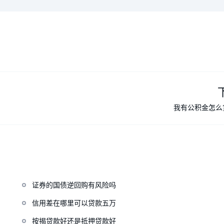
我有公积金怎么
证券的国债逆回购有风险吗
信用差在哪里可以贷款五万
按揭贷款好还是抵押贷款好