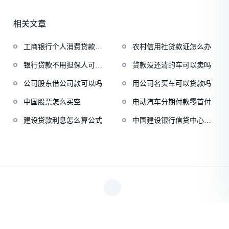
相关文章
工商银行个人消费贷款条
农村信用社贷款证怎么办
件
银行贷款不用担保人可以
贷款没还清的车可以卖吗
吗
公司股东借公司款可以吗
用公司名买车可以贷款吗
中国股票怎么买空
电动汽车分期付款零首付
建设贷款利息怎么算公式
中国建设银行信贷中心电
话
Copyright © 2023 臣财网 All Rights Reserved.
沪ICP备10209798
号-5
XML地图