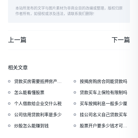
本站所发布的文字与图片素材为非商业目的改编或整理，版权归原
作者所有，如侵权或涉及违法，请联系我们删除!
上一篇
下一篇
相关文章
贷款买房需要抵押房产证
按揭房购房合同能贷款吗
吗
怎么能看懂股票
贷款买车上保险有限制吗
个人借款给企业交什么税
买车按揭利息一般多少厘
公司信用贷款利率是多少
挂公司名义自己贷款买车
炒股怎么能赚到钱
股票开户要多少钱才可以
开