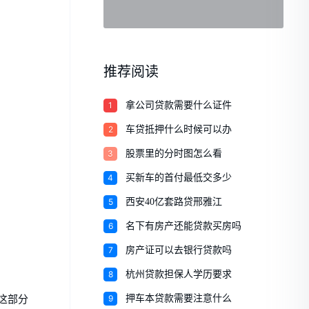
推荐阅读
1
拿公司贷款需要什么证件
2
车贷抵押什么时候可以办
3
股票里的分时图怎么看
4
买新车的首付最低交多少
5
西安40亿套路贷邢雅江
6
名下有房产还能贷款买房吗
7
房产证可以去银行贷款吗
8
杭州贷款担保人学历要求
9
押车本贷款需要注意什么
这部分