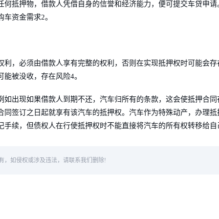
任何抵押物，借款人凭借自身的信誉和经济能力，便可提交车贷申请
购车资金需求2。
权利，必须由借款人享有完整的权利，否则在实现抵押权时可能会存
可能被没收，存在风险4。
例如出现如果借款人到期不还，汽车归所有的条款，这会使抵押合同
合同签订之日起就享有该汽车的抵押权。汽车作为特殊动产，办理抵
记手续，但债权人在行使抵押权时不能直接将汽车的所有权转移给自
有，如侵权或涉及违法，请联系我们删除!