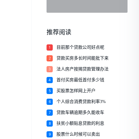
推荐阅读
1
目前那个贷款公司好点呢
2
贷款买房多长时间能批下来
3
法人房产按揭贷款管理办法
4
首付买房最低首付多少钱
5
买股票怎样网上开户
6
个人综合消费贷款利率3%
7
贷款车辆逾期多久能收车
8
扶贫小额贴息贷款的利息
9
股票什么时候可以卖出