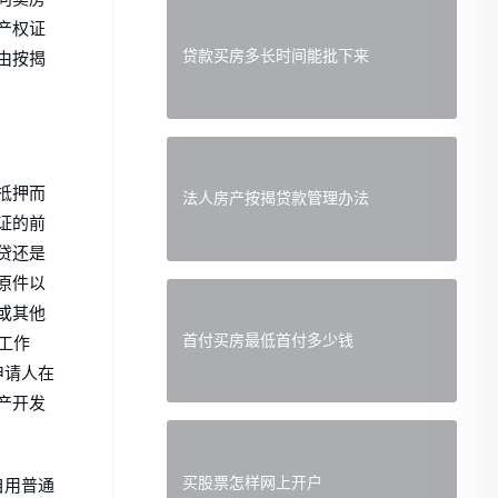
产权证
贷款买房多长时间能批下来
由按揭
抵押而
法人房产按揭贷款管理办法
证的前
贷还是
原件以
或其他
首付买房最低首付多少钱
工作
申请人在
产开发
买股票怎样网上开户
自用普通