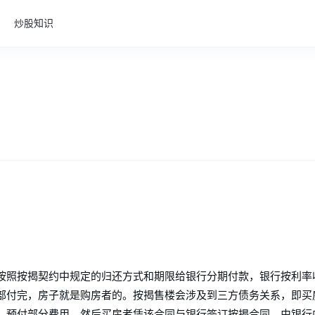
炒股知识
按照按揭契约中规定的归还方式和期限给银行分期付款，银行按利率
部付完，房子就是购房者的。按揭售楼会涉及到三方债务关系，即买
，预付部分费用，然后买房者凭该合同与银行签订按揭合同，由银行