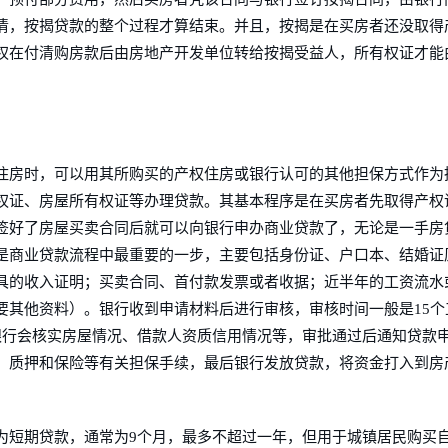
清，按揭贷款的整个过程才算结束。并且，按揭是在买房者还没取得
权在付清购房款后由房地产开发单位转给按揭受益人，所有权证才能
住房时，可以用其所购买的产权住房或银行认可的其他担保方式作为
权证、房屋所有权证等办理贷款。其基本程序是在买房者先取得产权
签好了房屋买卖合同后就可以向银行申办商业贷款了，无论是一手房
是商业贷款流程中最重要的一步，主要包括身份证、户口本、结婚证
具的收入证明；买卖合同、首付款发票或者收据；近半年的工资流水
要其他资料）。银行收到申请材料后进行审核，审核时间一般是15个
银行会核实房屋情况、借款人资质信用情况等，审批通过后通知贷款
、质押和保险等有关担保手续，最后银行发放贷款，将资金打入到房
为短期贷款，通常为9个月，最多不超过一年，但用于城镇居民购买